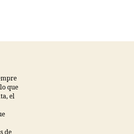
iempre
 lo que
ta, el
ue
s de