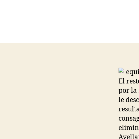
El res
por la
le desc
result
consag
elimin
Avella