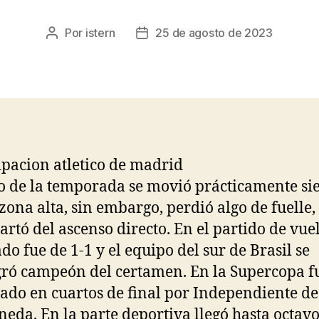
Por
istern
25 de agosto de 2023
Autor
Fecha
de
de
la
la
entrada
entrada
to de la temporada se movió prácticamente s
 zona alta, sin embargo, perdió algo de fuelle,
artó del ascenso directo. En el partido de vuel
ado fue de 1-1 y el equipo del sur de Brasil se
ró campeón del certamen. En la Supercopa f
ado en cuartos de final por Independiente de
neda. En la parte deportiva llegó hasta octavo