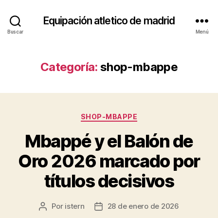
Equipación atletico de madrid
Buscar
Menú
Categoría:
shop-mbappe
Categorías
SHOP-MBAPPE
Mbappé y el Balón de
Oro 2026 marcado por
títulos decisivos
Por
istern
28 de enero de 2026
Autor
Fecha
de
de