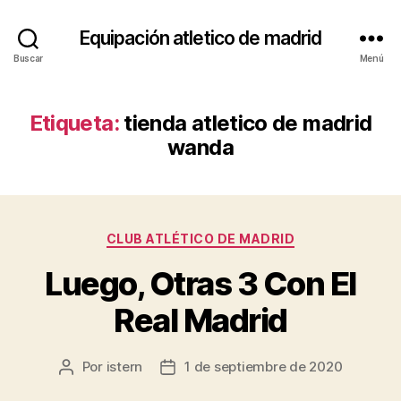
Equipación atletico de madrid
Buscar
Menú
Etiqueta:
tienda atletico de madrid
wanda
Categorías
CLUB ATLÉTICO DE MADRID
Luego, Otras 3 Con El
Real Madrid
Por
istern
1 de septiembre de 2020
Autor
Fecha
de
de