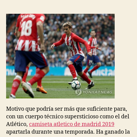
la
la
entrada
entrada
Motivo que podría ser más que suficiente para,
con un cuerpo técnico supersticioso como el del
Atlético,
camiseta atletico de madrid 2019
apartarla durante una temporada. Ha ganado la