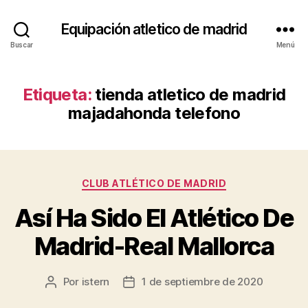
Equipación atletico de madrid
Buscar
Menú
Etiqueta:
tienda atletico de madrid
majadahonda telefono
Categorías
CLUB ATLÉTICO DE MADRID
Así Ha Sido El Atlético De
Madrid-Real Mallorca
Por
istern
1 de septiembre de 2020
Autor
Fecha
de
de