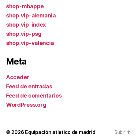
shop-mbappe
shop.vip-alemania
shop.vip-index
shop.vip-psg
shop.vip-valencia
Meta
Acceder
Feed de entradas
Feed de comentarios
WordPress.org
© 2026
Equipación atletico de madrid
Subir
↑