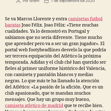
Por
istern
1 de septiembre de 2020
Autor
Fecha
de
de
la
la
entrada
entrada
Se va Marcos Llorente y entra
camisetas futbol
baratas
Joao Félix. Joao Félix: «Tiene muchas
cualidades. Ya lo demostró en Portugal y
sabíamos que no sería diferente. Tiene mucho
que aprender pero va a ser un gran jugador». El
portal web footyheadlines desvelo la que podría
ser tercera equipación del Atlético la próxima
temporada. Adidas y el club ché han querido ser
fieles al primer uniforme histórico del Valencia,
con camiseta y pantalón blancos y medias
negras. Lo que más te ha llamado la atención
del Atlético: «La pasión de la afición. Que es un
club apasionado, que te mandan muchos
mensajes. Que hay un grupo muy bueno,
camiseta atletico de madrid
que te recibe bien.