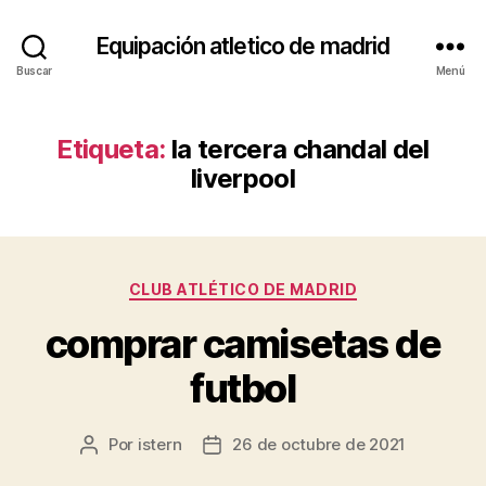
Equipación atletico de madrid
Buscar
Menú
Etiqueta:
la tercera chandal del
liverpool
Categorías
CLUB ATLÉTICO DE MADRID
comprar camisetas de
futbol
Por
istern
26 de octubre de 2021
Autor
Fecha
de
de