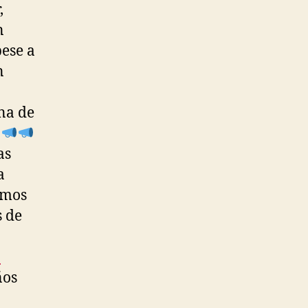
,
n
pese a
n
na de
as
a
omos
s de
n
ños