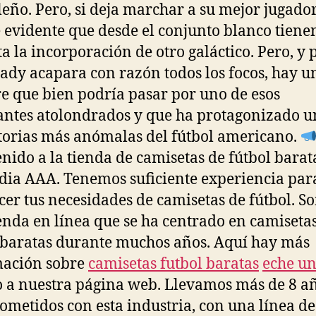
eño. Pero, si deja marchar a su mejor jugador
 evidente que desde el conjunto blanco tiene
ta la incorporación de otro galáctico. Pero, y 
ady acapara con razón todos los focos, hay u
 que bien podría pasar por uno de esos
antes atolondrados y que ha protagonizado u
storias más anómalas del fútbol americano.
nido a la tienda de camisetas de fútbol barat
dia AAA. Tenemos suficiente experiencia par
acer tus necesidades de camisetas de fútbol. S
enda en línea que se ha centrado en camiseta
 baratas durante muchos años. Aquí hay más
mación sobre
camisetas futbol baratas
eche u
o a nuestra página web. Llevamos más de 8 a
metidos con esta industria, con una línea de