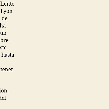
cliente
e Lyon
l de
 ha
lub
obre
ste
 hasta
ntener
ión,
del