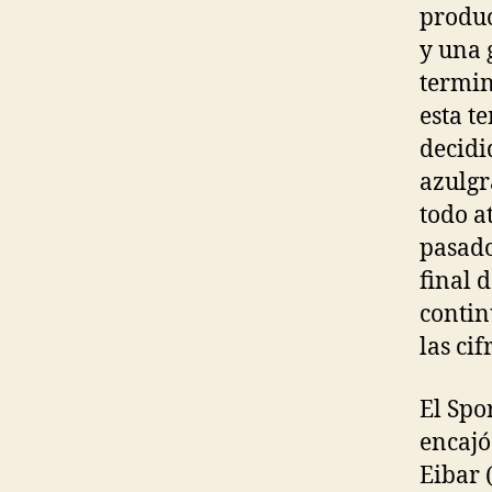
produc
y una 
termin
esta t
decidi
azulgr
todo a
pasado
final 
contin
las ci
El Spo
encajó
Eibar 