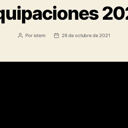
quipaciones 20
Por
istern
26 de octubre de 2021
Autor
Fecha
de
de
la
la
entrada
entrada