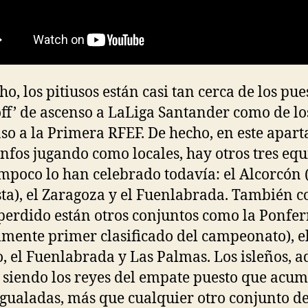
ho, los pitiusos están casi tan cerca de los pue
off’ de ascenso a LaLiga Santander como de lo
so a la Primera RFEF. De hecho, en este aparta
unfos jugando como locales, hay otros tres eq
mpoco lo han celebrado todavía: el Alcorcón 
ista), el Zaragoza y el Fuenlabrada. También 
perdido están otros conjuntos como la Ponfe
lmente primer clasificado del campeonato), e
, el Fuenlabrada y Las Palmas. Los isleños, 
 siendo los reyes del empate puesto que acu
igualadas, más que cualquier otro conjunto d