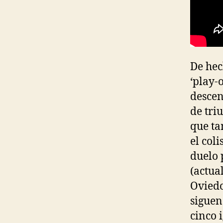
De hec
‘play-
descen
de tri
que ta
el col
duelo 
(actua
Oviedo
siguen
cinco 