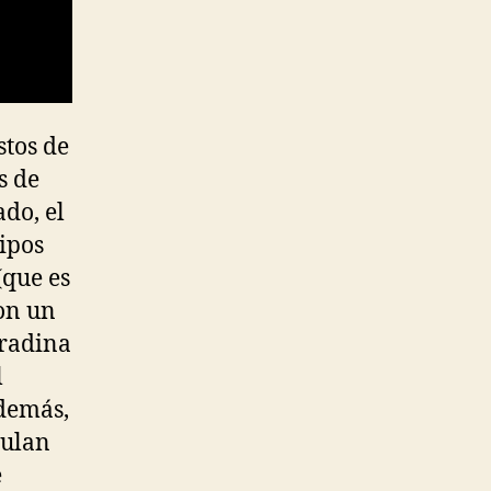
stos de
s de
do, el
uipos
(que es
con un
rradina
l
además,
mulan
e