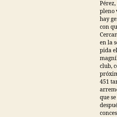
Pérez,
pleno 
hay ge
con qu
Cercan
en la 
pida e
magnífi
club, 
próxim
451 ta
arreme
que se
despué
conces