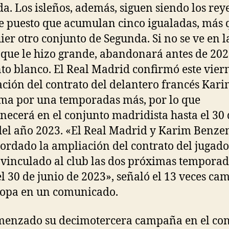
a. Los isleños, además, siguen siendo los reye
 puesto que acumulan cinco igualadas, más 
ier otro conjunto de Segunda. Si no se ve en l
que le hizo grande, abandonará antes de 202
to blanco. El Real Madrid confirmó este viern
ción del contrato del delantero francés Kar
a por una temporadas más, por lo que
ecerá en el conjunto madridista hasta el 30 
del año 2023. «El Real Madrid y Karim Benz
ordado la ampliación del contrato del jugado
vinculado al club las dos próximas temporad
el 30 de junio de 2023», señaló el 13 veces c
opa en un comunicado.
enzado su decimotercera campaña en el co