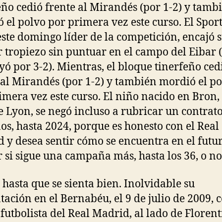
eño cedió frente al Mirandés (por 1-2) y tamb
 el polvo por primera vez este curso. El Sport
este domingo líder de la competición, encajó 
 tropiezo sin puntuar en el campo del Eibar (
yó por 3-2). Mientras, el bloque tinerfeño ced
 al Mirandés (por 1-2) y también mordió el p
imera vez este curso. El niño nacido en Bron, 
e Lyon, se negó incluso a rubricar un contrat
ños, hasta 2024, porque es honesto con el Real
 y desea sentir cómo se encuentra en el futu
r si sigue una campaña más, hasta los 36, o no
 hasta que se sienta bien. Inolvidable su
tación en el Bernabéu, el 9 de julio de 2009,
futbolista del Real Madrid, al lado de Floren