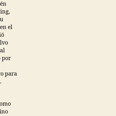
ién
ing,
su
en el
ió
olvo
al
o por
ro para
.
 como
tino