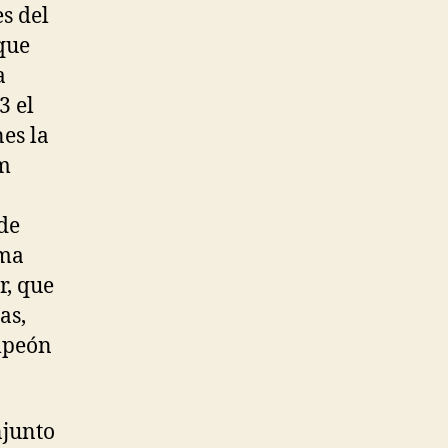
s del
que
a
3 el
es la
im
de
ema
r, que
as,
ampeón
njunto