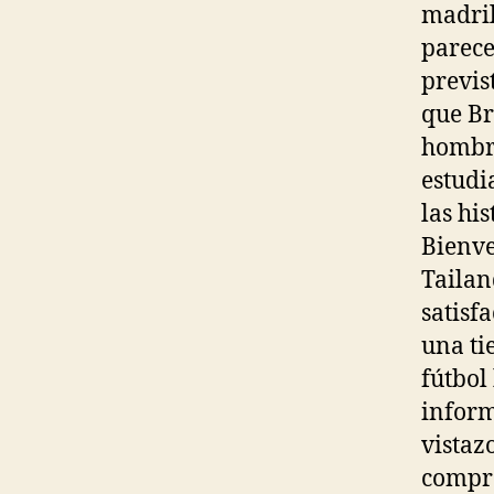
madril
parece
previs
que Br
hombre
estudi
las hi
Bienve
Tailan
satisf
una ti
fútbol
infor
vistaz
compro