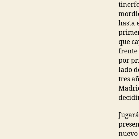
tinerf
mordió
hasta 
primer
que ca
frente
por pr
lado d
tres a
Madrid
decidi
Jugará
presen
nuevo 