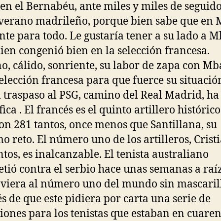
 en el Bernabéu, ante miles y miles de seguid
verano madrileño, porque bien sabe que en 
nte para todo. Le gustaría tener a su lado a 
ien congenió bien en la selección francesa.
o, cálido, sonriente, su labor de zapa con M
selección francesa para que fuerce su situació
l traspaso al PSG, camino del Real Madrid, ha
ca . El francés es el quinto artillero histórico
con 281 tantos, once menos que Santillana, su
o reto. El número uno de los artilleros, Crist
ntos, es inalcanzable. El tenista australiano
tió contra el serbio hace unas semanas a raí
 viera al número uno del mundo sin mascaril
s de que este pidiera por carta una serie de
iones para los tenistas que estaban en cuaren