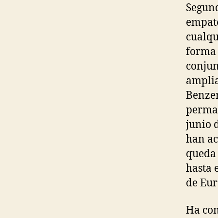
Segund
empate
cualqu
forma 
conjun
amplia
Benzem
perman
junio 
han ac
queda 
hasta 
de Eur
Ha com