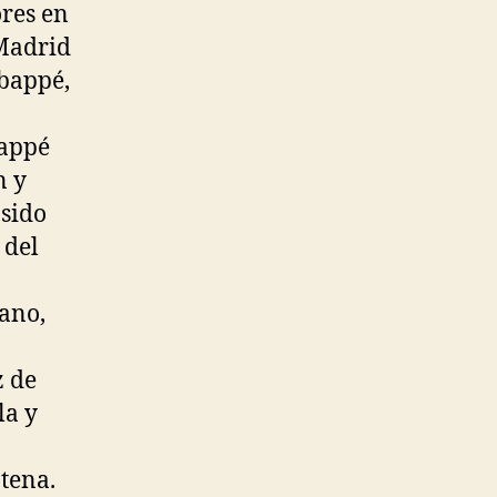
ores en
Madrid
Mbappé,
bappé
n y
 sido
 del
iano,
z de
la y
tena.