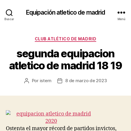
Equipación atletico de madrid
Buscar
Menú
Categorías
CLUB ATLÉTICO DE MADRID
segunda equipacion
atletico de madrid 18 19
Por
istern
8 de marzo de 2023
Autor
Fecha
de
de
la
la
entrada
entrada
Ostenta el mayor récord de partidos invictos,