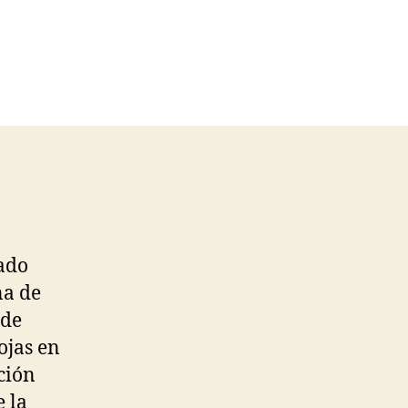
rado
na de
 de
ojas en
ción
e la