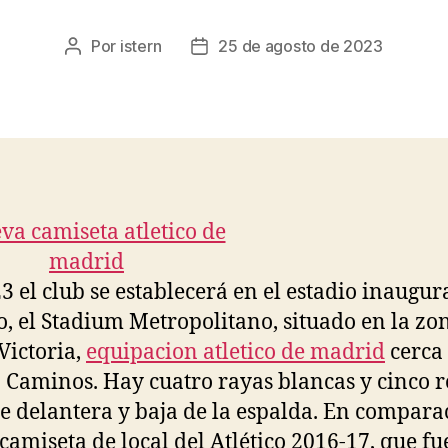
Por
istern
25 de agosto de 2023
Autor
Fecha
de
de
la
la
entrada
entrada
3 el club se establecerá en el estadio inaugu
o, el Stadium Metropolitano, situado en la zo
Victoria,
equipacion atletico de madrid
cerca
 Caminos. Hay cuatro rayas blancas y cinco r
te delantera y baja de la espalda. En compara
 camiseta de local del Atlético 2016-17, que fu