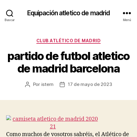
Equipación atletico de madrid
Buscar
Menú
Categorías
CLUB ATLÉTICO DE MADRID
partido de futbol atletico
de madrid barcelona
Por
istern
17 de mayo de 2023
Autor
Fecha
de
de
la
la
entrada
entrada
Como muchos de vosotros sabréis, el Atlético de