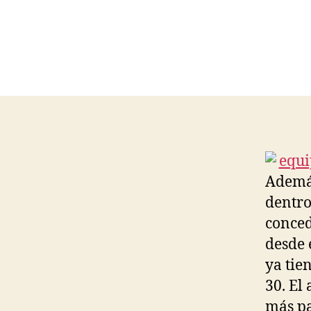
Además
dentro
conced
desde 
ya tie
30. El
más pa