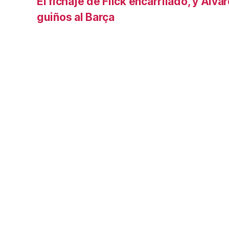
El fichaje de Flick encarrilado, y Álva
guiños al Barça