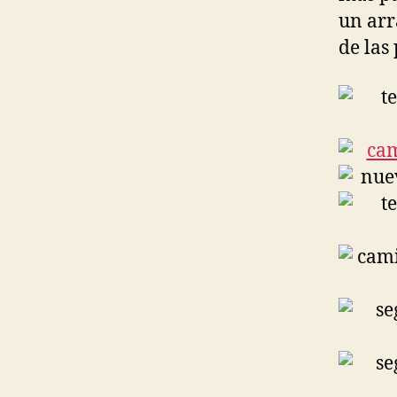
un arr
de las