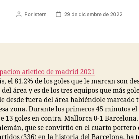
Por
istern
29 de diciembre de 2022
Autor
Fecha
de
de
la
la
entrada
entrada
, el 81.2% de los goles que le marcan son de
 del área y es de los tres equipos que más gol
e desde fuera del área habiéndole marcado t
esa zona. Durante los primeros 45 minutos el
ne 13 goles en contra. Mallorca 0-1 Barcelona
 alemán, que se convirtió en el cuarto portero
rtidos (336) en la historia del Barcelona, ha 