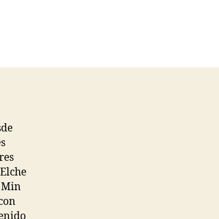
sde
es
res
 Elche
. Min
 con
tenido