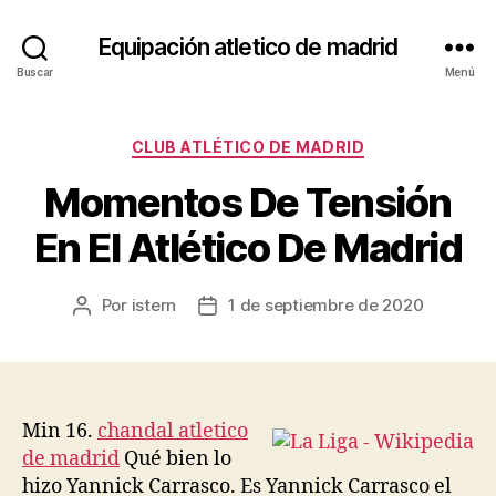
Equipación atletico de madrid
Buscar
Menú
Categorías
CLUB ATLÉTICO DE MADRID
Momentos De Tensión
En El Atlético De Madrid
Por
istern
1 de septiembre de 2020
Autor
Fecha
de
de
la
la
entrada
entrada
Min 16.
chandal atletico
de madrid
Qué bien lo
hizo Yannick Carrasco. Es Yannick Carrasco el