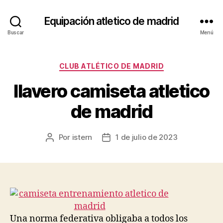
Equipación atletico de madrid
Buscar
Menú
Categorías
CLUB ATLÉTICO DE MADRID
llavero camiseta atletico
de madrid
Por
istern
1 de julio de 2023
Autor
Fecha
de
de
la
la
entrada
entrada
Una norma federativa obligaba a todos los