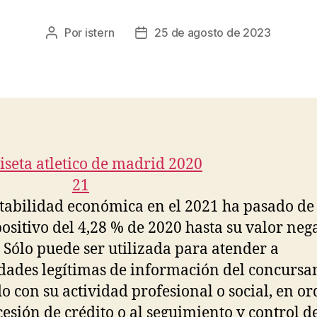
Por
istern
25 de agosto de 2023
Autor
Fecha
de
de
la
la
entrada
entrada
tabilidad económica en el 2021 ha pasado de
positivo del 4,28 % de 2020 hasta su valor neg
. Sólo puede ser utilizada para atender a
dades legítimas de información del concursan
o con su actividad profesional o social, en or
cesión de crédito o al seguimiento y control de