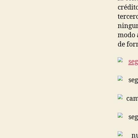
crédit
tercer
ningun
modo 
de for