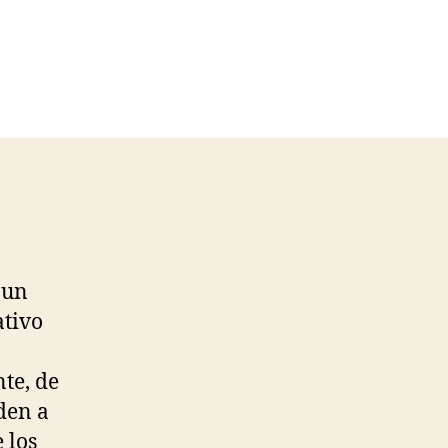
 un
ativo
te, de
den a
 los