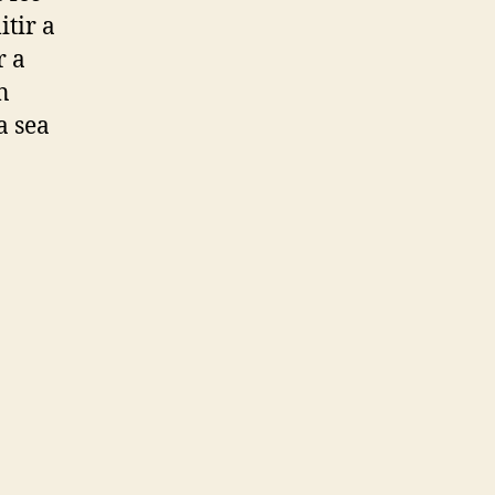
itir a
r a
n
a sea