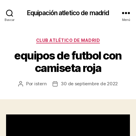
Equipación atletico de madrid
Buscar
Menú
Categorías
CLUB ATLÉTICO DE MADRID
equipos de futbol con
camiseta roja
Por
istern
30 de septiembre de 2022
Autor
Fecha
de
de
la
la
entrada
entrada