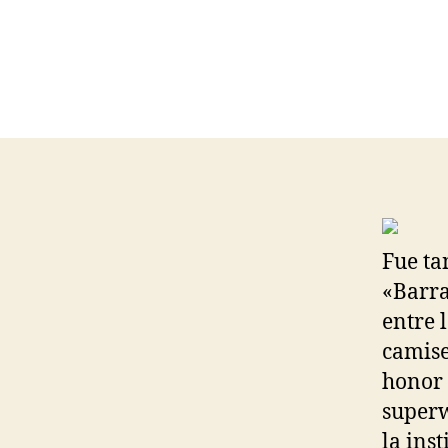
Fue ta
«Barra
entre 
camise
honor 
superw
la ins