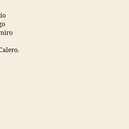
io
go
amiro
Calero.