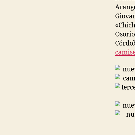
Arango
Giovan
«Chich
Osorio
Córdob
camise