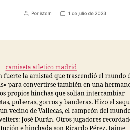
Por
istern
1 de julio de 2023
Autor
Fecha
de
de
la
la
entrada
entrada
n fuerte la amistad que trascendió el mundo d
s» para convertirse también en una herman
los propios hinchas que solían intercambiar
tas, pulseras, gorros y banderas. Hizo el saqu
un vecino de Vallecas, el campeón del mundo
elters: José Durán. Otros jugadores recordad
titución e hinchada son Ricardo Pérez, Jaime