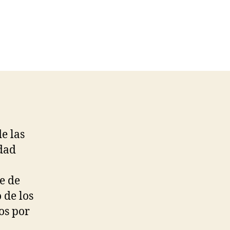
e las
dad
e de
 de los
os por