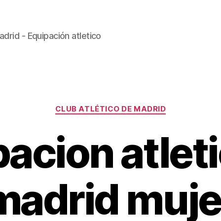
drid - Equipación atletico
Categorías
CLUB ATLÉTICO DE MADRID
acion atlet
madrid muje