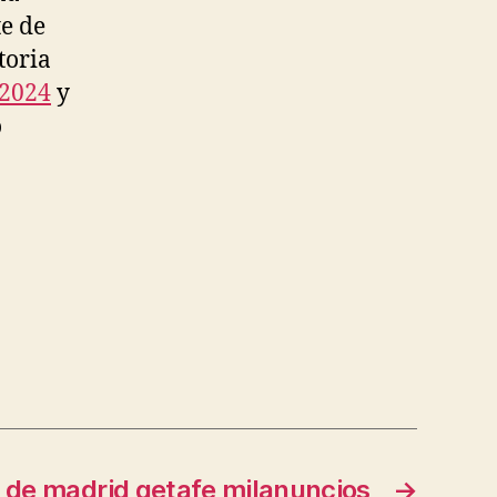
e de
toria
 2024
y
o
o de madrid getafe milanuncios
→