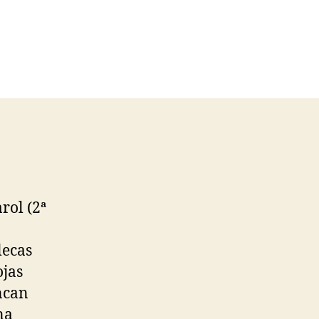
rol (2ª
lecas
ojas
ancan
na