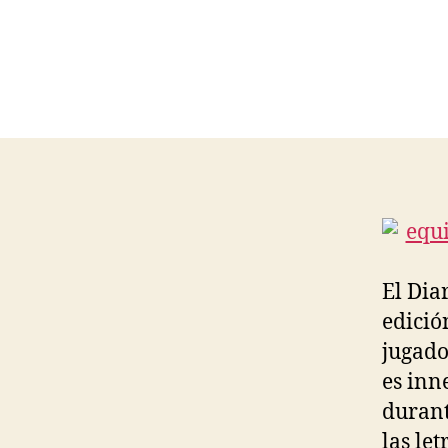
El Dia
edició
jugado
es inn
durant
las le