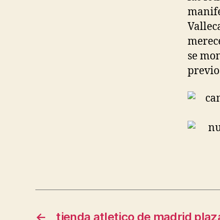
manife
Vallec
merec
se mon
previo
←
tienda atletico de madrid plaza