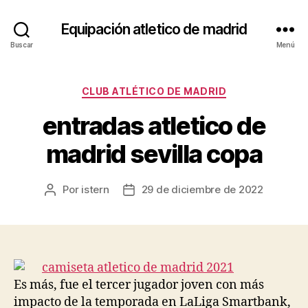
Equipación atletico de madrid
Buscar
Menú
Categorías
CLUB ATLÉTICO DE MADRID
entradas atletico de
madrid sevilla copa
Por
istern
29 de diciembre de 2022
Autor
Fecha
de
de
la
la
entrada
entrada
Es más, fue el tercer jugador joven con más
impacto de la temporada en LaLiga Smartbank,