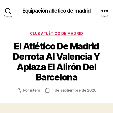
Equipación atletico de madrid
Buscar
Menú
Categorías
CLUB ATLÉTICO DE MADRID
El Atlético De Madrid
Derrota Al Valencia Y
Aplaza El Alirón Del
Barcelona
Por
istern
1 de septiembre de 2020
Autor
Fecha
de
de
la
la
entrada
entrada