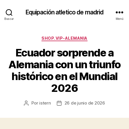
Equipación atletico de madrid
Buscar
Menú
Categorías
SHOP.VIP-ALEMANIA
Ecuador sorprende a
Alemania con un triunfo
histórico en el Mundial
2026
Por
istern
26 de junio de 2026
Autor
Fecha
de
de
la
la
entrada
entrada