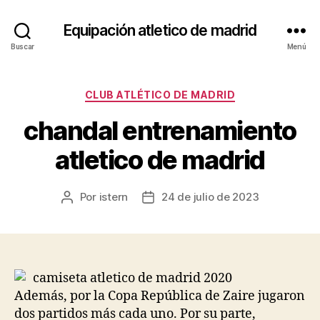
Equipación atletico de madrid
Buscar
Menú
Categorías
CLUB ATLÉTICO DE MADRID
chandal entrenamiento
atletico de madrid
Por
istern
24 de julio de 2023
Autor
Fecha
de
de
la
la
entrada
entrada
Además, por la Copa República de Zaire jugaron
dos partidos más cada uno. Por su parte,