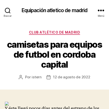
Equipación atletico de madrid
Buscar
Menú
Categorías
CLUB ATLÉTICO DE MADRID
camisetas para equipos
de futbol en cordoba
capital
Por
istern
12 de agosto de 2022
Autor
Fecha
de
de
la
la
entrada
entrada
Y éste llegó pocos días antes del estreno de los