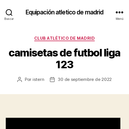
Equipación atletico de madrid
Buscar
Menú
Categorías
CLUB ATLÉTICO DE MADRID
camisetas de futbol liga
123
Por
istern
30 de septiembre de 2022
Autor
Fecha
de
de
la
la
entrada
entrada