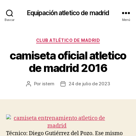
Equipación atletico de madrid
Buscar
Menú
Categorías
CLUB ATLÉTICO DE MADRID
camiseta oficial atletico
de madrid 2016
Por
istern
24 de julio de 2023
Autor
Fecha
de
de
la
la
entrada
entrada
Técnico: Diego Gutiérrez del Pozo. Ese mismo