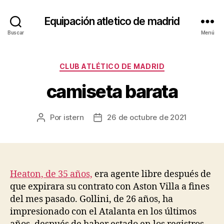
Equipación atletico de madrid
Buscar
Menú
Categorías
CLUB ATLÉTICO DE MADRID
camiseta barata
Por
istern
26 de octubre de 2021
Autor
Fecha
de
de
la
la
entrada
entrada
Heaton, de 35 años,
era agente libre después de
que expirara su contrato con Aston Villa a fines
del mes pasado. Gollini, de 26 años, ha
impresionado con el Atalanta en los últimos