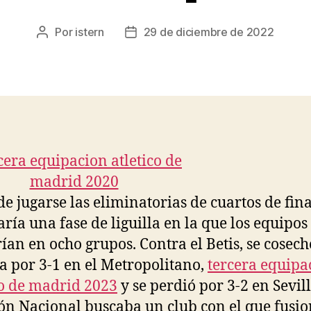
Por
istern
29 de diciembre de 2022
Autor
Fecha
de
de
la
la
entrada
entrada
de jugarse las eliminatorias de cuartos de fina
aría una fase de liguilla en la que los equipos
rían en ocho grupos. Contra el Betis, se cosec
ia por 3-1 en el Metropolitano,
tercera equipa
co de madrid 2023
y se perdió por 3-2 en Sevill
ón Nacional buscaba un club con el que fusi