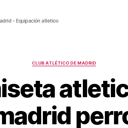
drid - Equipación atletico
Categorías
CLUB ATLÉTICO DE MADRID
seta atleti
madrid perr