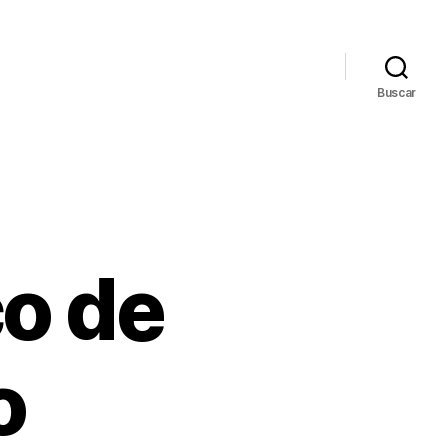
Buscar
co de
o