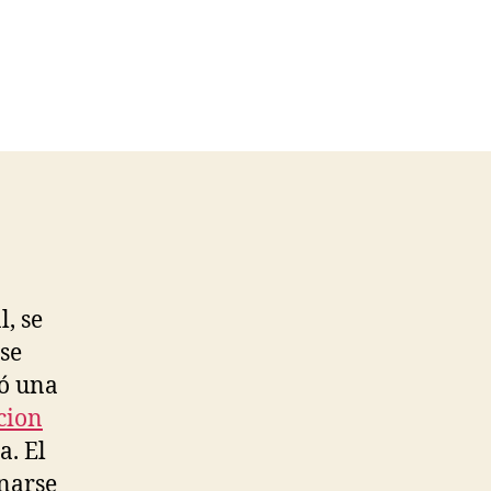
l, se
 se
hó una
cion
a. El
onarse