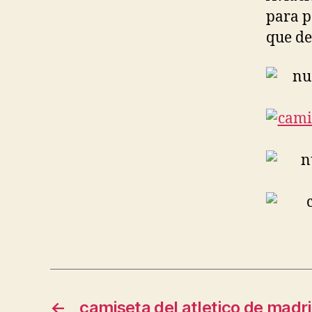
para p
que de
←
camiseta del atletico de madri