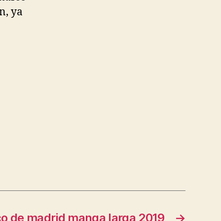
n, ya
co de madrid manga larga 2019
→