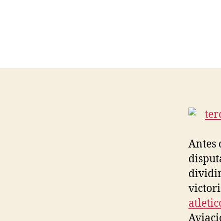
Antes 
disput
dividi
victor
atleti
Aviaci