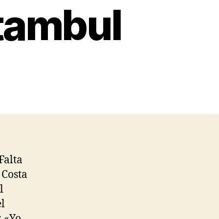
stambul
Falta
 Costa
l
l
: «Yo