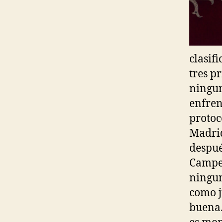
clasif
tres p
ningun
enfren
protoc
Madrid
despué
Campeo
ningun
como j
buena