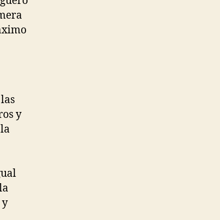
Agüero
imera
máximo
 las
ros y
 la
gual
la
 y