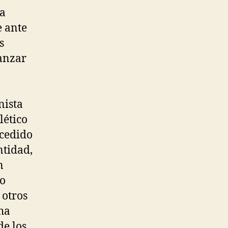
ma
e ante
s
canzar
nista
lético
ucedido
ntidad,
n
do
 otros
 ha
de los