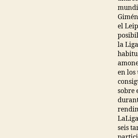
mundia
Giméne
el Lei
posibi
la Lig
habitu
amones
en los
consig
sobre 
durant
rendim
LaLiga
seis t
partic