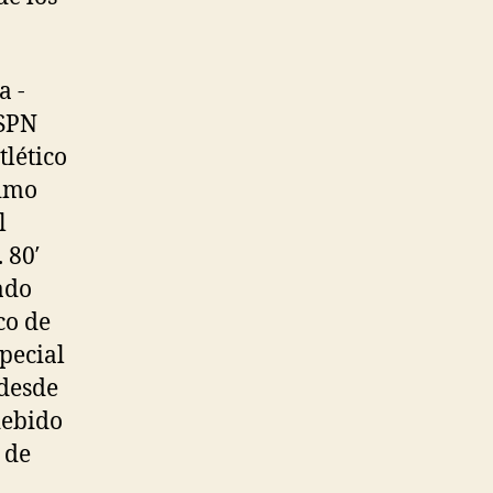
a -
ESPN
tlético
timo
l
 80′
ado
co de
pecial
 desde
debido
 de