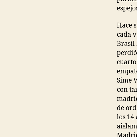
espejo
Hace s
cada v
Brasil 
perdió
cuarto
empate
Sime V
con ta
madrid
de ord
los 14
aislam
Madrid