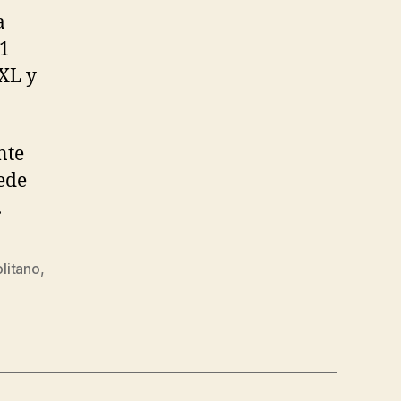
a
21
 XL y
nte
ede
.
litano
,