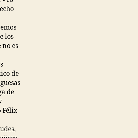
hecho
hemos
e los
 no es
s
tico de
uguesas
ga de
y
 Félix
tudes,