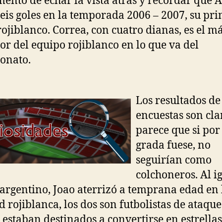
ento de echar la vista atrás y recordar que 
seis goles en la temporada 2006 – 2007, su pr
ojiblanco. Correa, con cuatro dianas, es el 
or del equipo rojiblanco en lo que va del
onato.
Los resultados de
encuestas son cla
parece que si por
grada fuese, no
seguirían como
colchoneros. Al i
 argentino, Joao aterrizó a temprana edad en 
d rojiblanca, los dos son futbolistas de ataque
estaban destinados a convertirse en estrellas