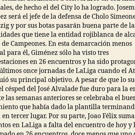
les, de hecho el del City lo ha logrado. Jose
z será el jefe de la defensa de Cholo Simeon
pzig y por sus botas pasarán buena parte de la
lidades que tiene la entidad rojiblanca de al
a de Campeones. En esta demarcación menos
al para él, Giménez sólo ha visto tres
taciones en 26 encuentros y ha sido protago
 últimos once jornadas de LaLiga cuando el At
uió su principal objetivo. A pesar de que lo s
el césped del José Alvalade fue duro para la e
e las semanas anteriores se celebraba el bue
iento que había dado la plantilla terminan
 en tercer lugar. Por su parte, Joao Félix suma
antos en LaLiga a falta del encuentro de hoy y
ipado en 26 encuentros, doce menos que uno 