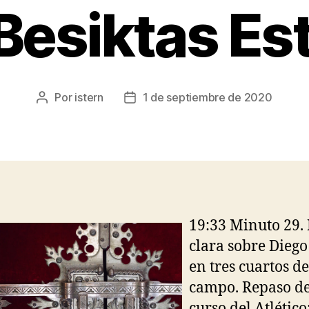
 Besiktas E
Por
istern
1 de septiembre de 2020
Autor
Fecha
de
de
la
la
entrada
entrada
19:33 Minuto 29. 
clara sobre Diego
en tres cuartos de
campo. Repaso de
curso del Atlético