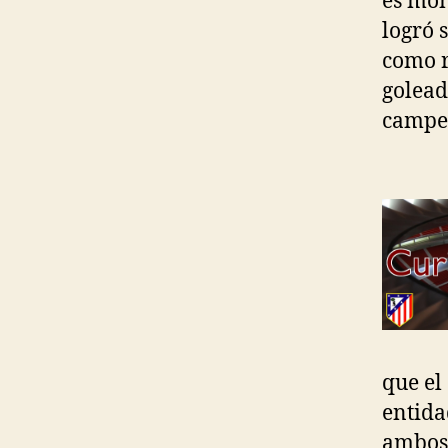
es mom
logró 
como r
golead
campe
que el
entida
ambos 