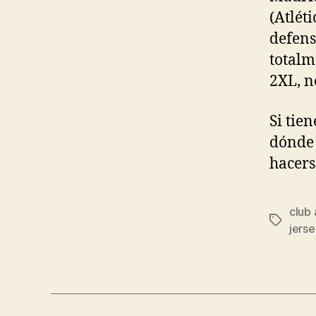
(Atlét
defens
totalm
2XL, n
Si tie
dónde
hacers
club 
Etiqueta
jerse