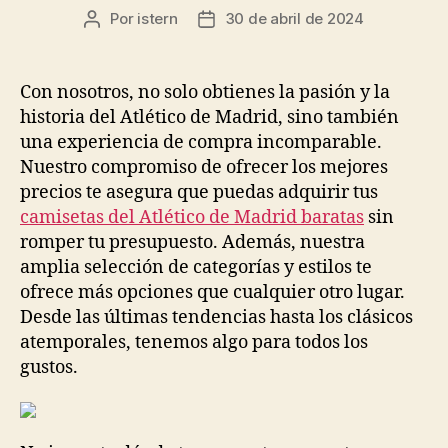
Por
istern
30 de abril de 2024
Autor
Fecha
de
de
la
la
entrada
entrada
Con nosotros, no solo obtienes la pasión y la
historia del Atlético de Madrid, sino también
una experiencia de compra incomparable.
Nuestro compromiso de ofrecer los mejores
precios te asegura que puedas adquirir tus
camisetas del Atlético de Madrid baratas
sin
romper tu presupuesto. Además, nuestra
amplia selección de categorías y estilos te
ofrece más opciones que cualquier otro lugar.
Desde las últimas tendencias hasta los clásicos
atemporales, tenemos algo para todos los
gustos.