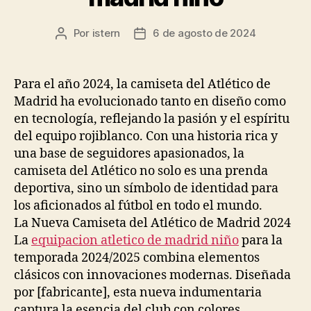
Por
istern
6 de agosto de 2024
Autor
Fecha
de
de
la
la
entrada
entrada
Para el año 2024, la camiseta del Atlético de
Madrid ha evolucionado tanto en diseño como
en tecnología, reflejando la pasión y el espíritu
del equipo rojiblanco. Con una historia rica y
una base de seguidores apasionados, la
camiseta del Atlético no solo es una prenda
deportiva, sino un símbolo de identidad para
los aficionados al fútbol en todo el mundo.
La Nueva Camiseta del Atlético de Madrid 2024
La
equipacion atletico de madrid niño
para la
temporada 2024/2025 combina elementos
clásicos con innovaciones modernas. Diseñada
por [fabricante], esta nueva indumentaria
captura la esencia del club con colores