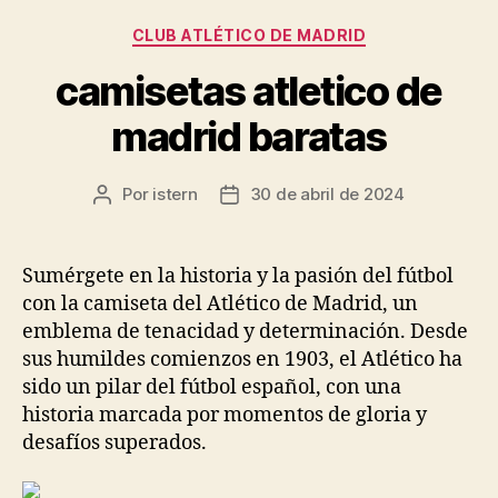
Categorías
CLUB ATLÉTICO DE MADRID
camisetas atletico de
madrid baratas
Por
istern
30 de abril de 2024
Autor
Fecha
de
de
la
la
entrada
entrada
Sumérgete en la historia y la pasión del fútbol
con la camiseta del Atlético de Madrid, un
emblema de tenacidad y determinación. Desde
sus humildes comienzos en 1903, el Atlético ha
sido un pilar del fútbol español, con una
historia marcada por momentos de gloria y
desafíos superados.