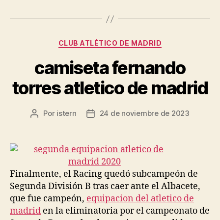
Categorías
CLUB ATLÉTICO DE MADRID
camiseta fernando
torres atletico de madrid
Por
istern
24 de noviembre de 2023
Autor
Fecha
de
de
la
la
entrada
entrada
Finalmente, el Racing quedó subcampeón de
Segunda División B tras caer ante el Albacete,
que fue campeón,
equipacion del atletico de
madrid
en la eliminatoria por el campeonato de