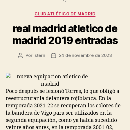
Categorías
CLUB ATLÉTICO DE MADRID
real madrid atletico de
madrid 2019 entradas
Por
istern
24 de noviembre de 2023
Autor
Fecha
de
de
la
la
entrada
entrada
Poco después se lesionó Torres, lo que obligó a
reestructurar la delantera rojiblanca. En la
temporada 2021-22 se recuperan los colores de
la bandera de Vigo para ser utilizados en la
segunda equipación, como ya había sucedido
veinte años antes, en la temporada 2001-02,