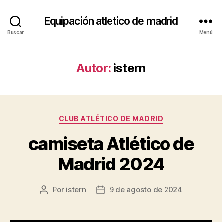
Equipación atletico de madrid
Buscar
Menú
Autor:
istern
Categorías
CLUB ATLÉTICO DE MADRID
camiseta Atlético de
Madrid 2024
Por
istern
9 de agosto de 2024
Autor
Fecha
de
de
la
la