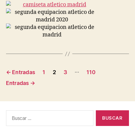
Navegación
…
←
Entradas
1
2
3
110
de
Entradas
→
entradas
Buscar: