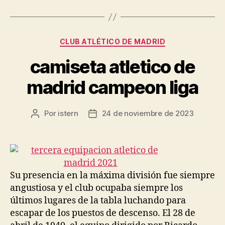
Categorías
CLUB ATLÉTICO DE MADRID
camiseta atletico de
madrid campeon liga
Por
istern
24 de noviembre de 2023
Autor
Fecha
de
de
la
la
entrada
entrada
Su presencia en la máxima división fue siempre
angustiosa y el club ocupaba siempre los
últimos lugares de la tabla luchando para
escapar de los puestos de descenso. El 28 de