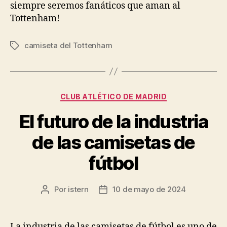
siempre seremos fanáticos que aman al
Tottenham!
camiseta del Tottenham
Etiquetas
Categorías
CLUB ATLÉTICO DE MADRID
El futuro de la industria
de las camisetas de
fútbol
Por
istern
10 de mayo de 2024
Autor
Fecha
de
de
la
la
entrada
entrada
La industria de las camisetas de fútbol es uno de