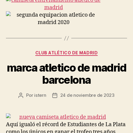
Categorías
CLUB ATLÉTICO DE MADRID
marca atletico de madrid
barcelona
Por
istern
24 de noviembre de 2023
Autor
Fecha
de
de
la
la
entrada
entrada
Aquí igualó el récord de Estudiantes de La Plata
como los únicos en ganar el trofeo tres años