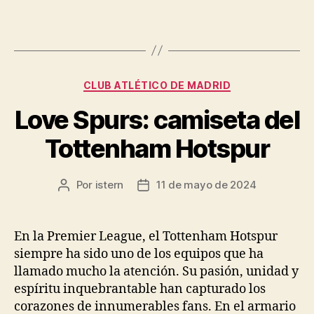
Categorías
CLUB ATLÉTICO DE MADRID
Love Spurs: camiseta del
Tottenham Hotspur
Por
istern
11 de mayo de 2024
Autor
Fecha
de
de
la
la
entrada
entrada
En la Premier League, el Tottenham Hotspur
siempre ha sido uno de los equipos que ha
llamado mucho la atención. Su pasión, unidad y
espíritu inquebrantable han capturado los
corazones de innumerables fans. En el armario